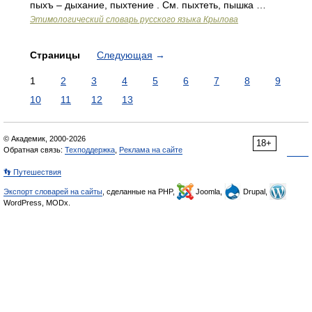
пыхъ – дыхание, пыхтение . См. пыхтеть, пышка …
Этимологический словарь русского языка Крылова
Страницы
Следующая
→
1
2
3
4
5
6
7
8
9
10
11
12
13
© Академик, 2000-2026
18+
Обратная связь:
Техподдержка
,
Реклама на сайте
👣 Путешествия
Экспорт словарей на сайты
, сделанные на PHP,
Joomla,
Drupal,
WordPress, MODx.