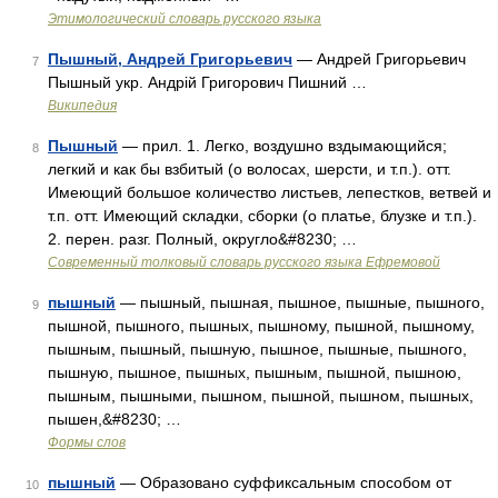
Этимологический словарь русского языка
Пышный, Андрей Григорьевич
— Андрей Григорьевич
7
Пышный укр. Андрій Григорович Пишний …
Википедия
Пышный
— прил. 1. Легко, воздушно вздымающийся;
8
легкий и как бы взбитый (о волосах, шерсти, и т.п.). отт.
Имеющий большое количество листьев, лепестков, ветвей и
т.п. отт. Имеющий складки, сборки (о платье, блузке и т.п.).
2. перен. разг. Полный, округло&#8230; …
Современный толковый словарь русского языка Ефремовой
пышный
— пышный, пышная, пышное, пышные, пышного,
9
пышной, пышного, пышных, пышному, пышной, пышному,
пышным, пышный, пышную, пышное, пышные, пышного,
пышную, пышное, пышных, пышным, пышной, пышною,
пышным, пышными, пышном, пышной, пышном, пышных,
пышен,&#8230; …
Формы слов
пышный
— Образовано суффиксальным способом от
10