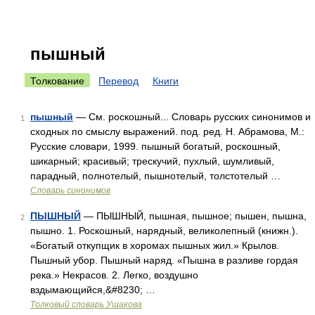
пышный
Толкование
Перевод
Книги
пышный
— См. роскошный... Словарь русских синонимов и
1
сходных по смыслу выражений. под. ред. Н. Абрамова, М.:
Русские словари, 1999. пышный богатый, роскошный,
шикарный; красивый; трескучий, пухлый, шумливый,
парадный, полнотелый, пышнотелый, толстотелый …
Словарь синонимов
ПЫШНЫЙ
— ПЫШНЫЙ, пышная, пышное; пышен, пышна,
2
пышно. 1. Роскошный, нарядный, великолепный (книжн.).
«Богатый откупщик в хоромах пышных жил.» Крылов.
Пышный убор. Пышный наряд. «Пышна в разливе гордая
река.» Некрасов. 2. Легко, воздушно
вздымающийся,&#8230; …
Толковый словарь Ушакова