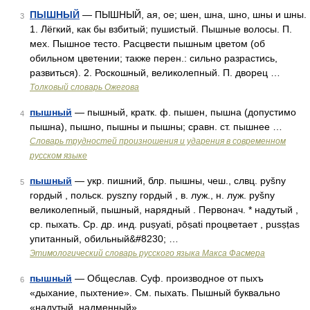
ПЫШНЫЙ
— ПЫШНЫЙ, ая, ое; шен, шна, шно, шны и шны.
3
1. Лёгкий, как бы взбитый; пушистый. Пышные волосы. П.
мех. Пышное тесто. Расцвести пышным цветом (об
обильном цветении; также перен.: сильно разрастись,
развиться). 2. Роскошный, великолепный. П. дворец …
Толковый словарь Ожегова
пышный
— пышный, кратк. ф. пышен, пышна (допустимо
4
пышна), пышно, пышны и пышны; сравн. ст. пышнее …
Словарь трудностей произношения и ударения в современном
русском языке
пышный
— укр. пишний, блр. пышны, чеш., слвц. руšny
5
гордый , польск. pyszny гордый , в. луж., н. луж. руšnу
великолепный, пышный, нарядный . Первонач. * надутый ,
ср. пыхать. Ср. др. инд. puṣyati, рōṣаti процветает , pusṣṭas
упитанный, обильный&#8230; …
Этимологический словарь русского языка Макса Фасмера
пышный
— Общеслав. Суф. производное от пыхъ
6
«дыхание, пыхтение». См. пыхать. Пышный буквально
«надутый, надменный» …